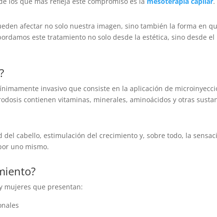
 de los que más refleja este compromiso es la
mesoterapia capilar
.
pueden afectar no solo nuestra imagen, sino también la forma en q
ordamos este tratamiento no solo desde la estética, sino desde el
?
ínimamente invasivo que consiste en la aplicación de microinyecc
rodosis contienen vitaminas, minerales, aminoácidos y otras susta
 del cabello, estimulación del crecimiento y, sobre todo, la sensac
 por uno mismo.
amiento?
 y mujeres que presentan:
onales